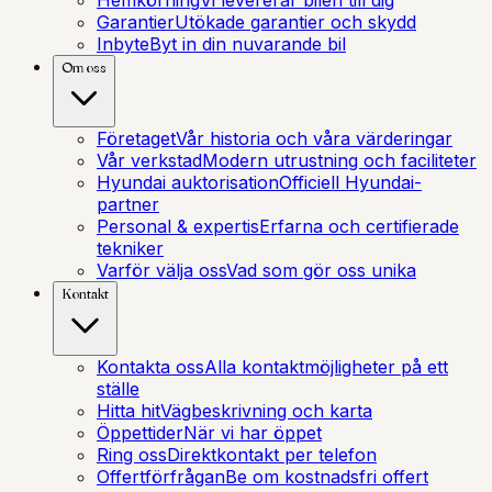
Hemkörning
Vi levererar bilen till dig
Garantier
Utökade garantier och skydd
Inbyte
Byt in din nuvarande bil
Om oss
Företaget
Vår historia och våra värderingar
Vår verkstad
Modern utrustning och faciliteter
Hyundai auktorisation
Officiell Hyundai-
partner
Personal & expertis
Erfarna och certifierade
tekniker
Varför välja oss
Vad som gör oss unika
Kontakt
Kontakta oss
Alla kontaktmöjligheter på ett
ställe
Hitta hit
Vägbeskrivning och karta
Öppettider
När vi har öppet
Ring oss
Direktkontakt per telefon
Offertförfrågan
Be om kostnadsfri offert