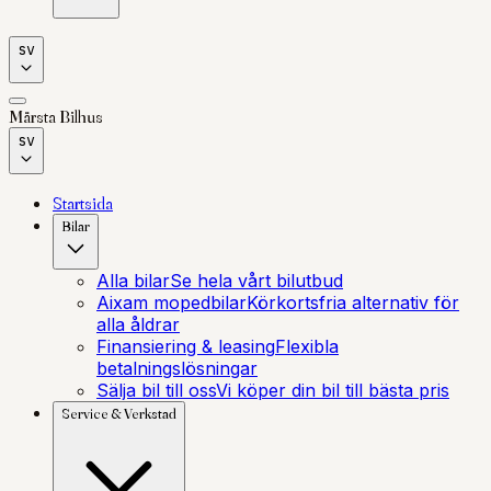
sv
Märsta
Bilhus
sv
Startsida
Bilar
Alla bilar
Se hela vårt bilutbud
Aixam mopedbilar
Körkortsfria alternativ för
alla åldrar
Finansiering & leasing
Flexibla
betalningslösningar
Sälja bil till oss
Vi köper din bil till bästa pris
Service & Verkstad