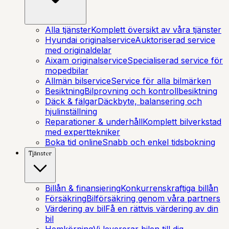
Alla tjänster
Komplett översikt av våra tjänster
Hyundai originalservice
Auktoriserad service
med originaldelar
Aixam originalservice
Specialiserad service för
mopedbilar
Allmän bilservice
Service för alla bilmärken
Besiktning
Bilprovning och kontrollbesiktning
Däck & fälgar
Däckbyte, balansering och
hjulinställning
Reparationer & underhåll
Komplett bilverkstad
med experttekniker
Boka tid online
Snabb och enkel tidsbokning
Tjänster
Billån & finansiering
Konkurrenskraftiga billån
Försäkring
Bilförsäkring genom våra partners
Värdering av bil
Få en rättvis värdering av din
bil