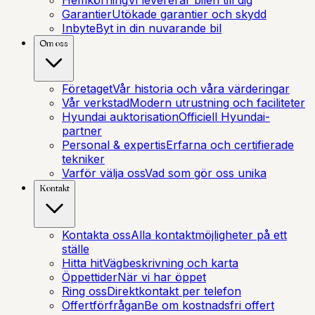
Hemkörning
Vi levererar bilen till dig
Garantier
Utökade garantier och skydd
Inbyte
Byt in din nuvarande bil
Om oss
Företaget
Vår historia och våra värderingar
Vår verkstad
Modern utrustning och faciliteter
Hyundai auktorisation
Officiell Hyundai-
partner
Personal & expertis
Erfarna och certifierade
tekniker
Varför välja oss
Vad som gör oss unika
Kontakt
Kontakta oss
Alla kontaktmöjligheter på ett
ställe
Hitta hit
Vägbeskrivning och karta
Öppettider
När vi har öppet
Ring oss
Direktkontakt per telefon
Offertförfrågan
Be om kostnadsfri offert