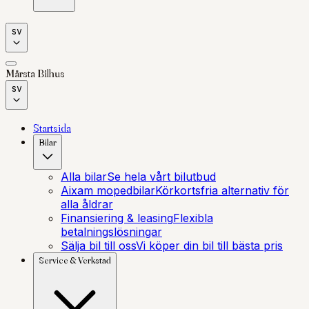
sv
Märsta
Bilhus
sv
Startsida
Bilar
Alla bilar
Se hela vårt bilutbud
Aixam mopedbilar
Körkortsfria alternativ för
alla åldrar
Finansiering & leasing
Flexibla
betalningslösningar
Sälja bil till oss
Vi köper din bil till bästa pris
Service & Verkstad