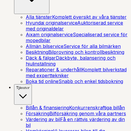
Alla tjänster
Komplett översikt av våra tjänster
Hyundai originalservice
Auktoriserad service
med originaldelar
Aixam originalservice
Specialiserad service för
mopedbilar
Allmän bilservice
Service för alla bilmärken
Besiktning
Bilprovning och kontrollbesiktning
Däck & fälgar
Däckbyte, balansering och
hjulinställning
Reparationer & underhåll
Komplett bilverkstad
med experttekniker
Boka tid online
Snabb och enkel tidsbokning
Tjänster
Billån & finansiering
Konkurrenskraftiga billån
Försäkring
Bilförsäkring genom våra partners
Värdering av bil
Få en rättvis värdering av din
bil